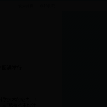
设为首页
点我收藏
”圆满举行
科学技术的魅力。
5
一届“纸桥承重设计