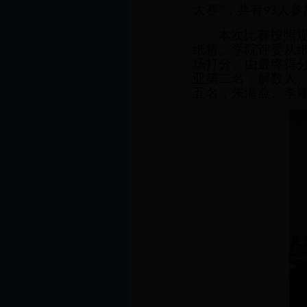
大赛”，共有
人参
93
本次比赛按照
纸桥。学院评委从
场打分。由最终得
亚第二名；解数人
五名；朱海燕、李