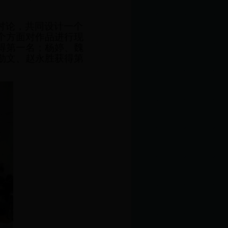
讨论，共同设计一个
个方面对作品进行现
得第一名；杨婷、魏
勋文、赵永胜获得第