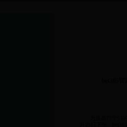
bet3
为提高同学们
月
日下午，bet
25