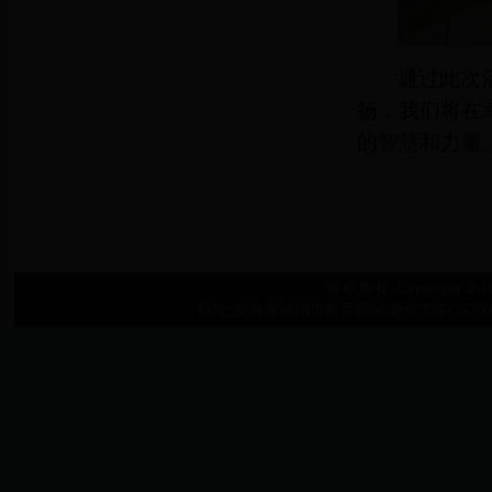
通过此次
扬，我们将在
的智慧和力量
版权所有: Copyright 2011©Ch
校址:安徽省池州市教育园区池州学院(247000) 联系电